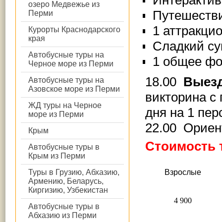
озеро Медвежье из
Путешестви
Перми
1 аттракцио
Курорты Краснодарского
края
Сладкий су
Автобусные туры на
1 общее фо
Черное море из Перми
18.00
Выезд
Автобусные туры на
Азовское море из Перми
викторина с 
ЖД туры на Черное
дня на 1 пер
море из Перми
22.00 Ориен
Крым
Стоимость 
Автобусные туры в
Крым из Перми
В
зрослые
Туры в Грузию, Абхазию,
Армению, Беларусь,
Киргизию, Узбекистан
4 900
Автобусные туры в
Абхазию из Перми