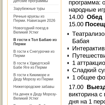
программа: о
Детские программы
народные иг
Зарубежные туры
14.00
Обед
Речные круизы из
Перми. Навигация 2026
15.00
Посещ
Новогодний поезд в
Театрализо
Великий Устюг
Бабая
В гости к Тол Бабаю из
Перми
Интерактив
В гости к Снегурочке из
Путешестви
Перми
1 аттракцио
В гости к Удмуртской
Бабе Яге из Перми
Сладкий су
В гости к Кикиморе и
1 общее фо
Деду Морозу из Перми
17.00
Выезд
Нижегородские забавы
викторина с 
На денек в Деду Морозу-
Великий Устюг
дня на 1 пер