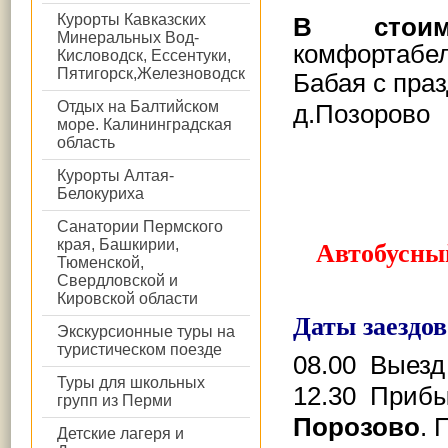
Курорты Кавказских
В стоим
Минеральных Вод-
комфортабел
Кисловодск, Ессентуки,
Пятигорск,Железноводск
Бабая
с праз
Отдых на Балтийском
д.Позорово
море. Калининградская
область
Курорты Алтая-
Белокуриха
Санатории Пермского
края, Башкирии,
Автобусны
Тюменской,
Свердловской и
Кировской области
Даты заездо
Экскурсионные туры на
туристическом поезде
08.00 Выезд
Туры для школьных
12.30 Приб
групп из Перми
Порозово
. 
Детские лагеря и