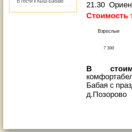
В гости к Кыш-Бабаю
21.30 Ориен
Стоимость 
В
зрослые
7 300
В стоим
комфортабел
Бабая
с праз
д.Позорово