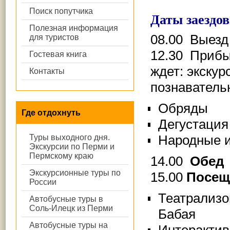
Поиск попутчика
Даты заездов
Полезная информация
08.00 Выезд
для туристов
12.30 Приб
Гостевая книга
ждет:
экскур
Контакты
познаватель
Обряды
Где отдохнуть
Дегустация
Народные 
Туры выходного дня.
Экскурсии по Перми и
Пермскому краю
14.00
Обед
Экскурсионные туры по
15.00
Посещ
России
Театрализо
Автобусные туры в
Соль-Илецк из Перми
Бабая
Автобусные туры на
Интерактив